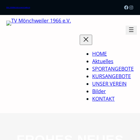
Zum
Faceb
Inst
0162 / 5722202
info@tv-moenchweiler.de
Inhalt
springen
HOME
Aktuelles
SPORTANGEBOTE
KURSANGEBOTE
UNSER VEREIN
Bilder
KONTAKT
FROHES NEUES