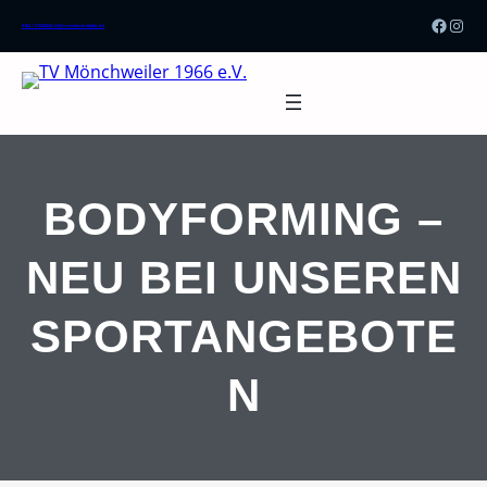
Zum
Faceb
Inst
0162 / 5722202
info@tv-moenchweiler.de
Inhalt
springen
BODYFORMING –
NEU BEI UNSEREN
SPORTANGEBOTE
N